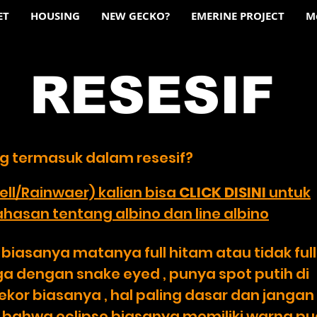
ET
HOUSING
NEW GECKO?
EMERINE PROJECT
M
RESESIF
RESESIF
g termasuk dalam resesif?
ell/Rainwaer) kalian bisa
CLICK DISINI
untuk
san tentang albino dan line albino
ya biasanya matanya full hitam atau tidak ful
ga dengan snake eyed , punya spot putih di
 ekor biasanya , hal paling dasar dan jangan
 bahwa eclipse biasanya memiliki warna p