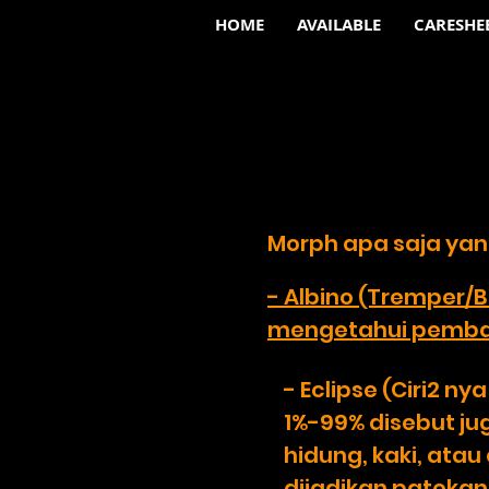
HOME
AVAILABLE
CARESHE
Morph apa saja yan
- Albino (Tremper/B
mengetahui pembaha
- Eclipse (Ciri2 n
1%-99% disebut ju
hidung, kaki, atau
dijadikan patokan