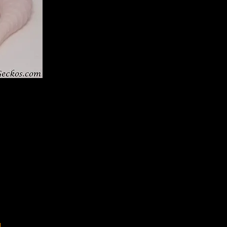
negeckos.com
a