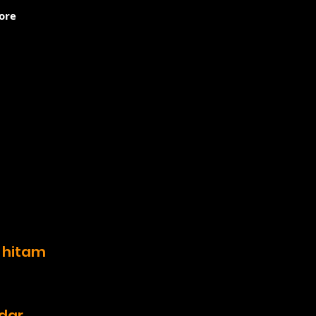
ore
l hitam
udar