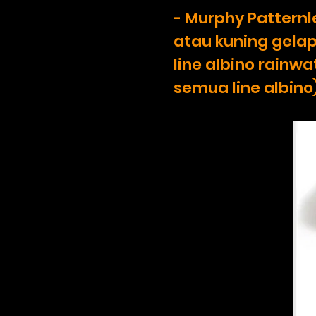
- Murphy Patternl
atau kuning gelap
line albino rainw
semua line albino