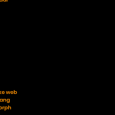
 ke web
yang
morph