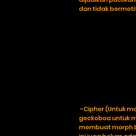
dan tidak bermoti
-
C
ipher (Untuk mo
geckoboa untuk m
membuat morph bar