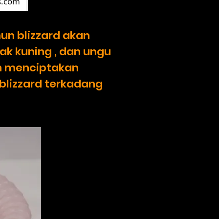
s.com
un blizzard akan
gak kuning , dan ungu
an menciptakan
 blizzard terkadang