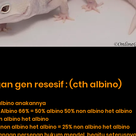
Source : onli
n gen resesif : (cth albino)
 albino anakannya
 Albino 66% = 50% albino 50% non albino het albino
n albino het albino
 non albino het albino = 25% non albino het albino
dengan persenan hukum mendel, begitu seterusny