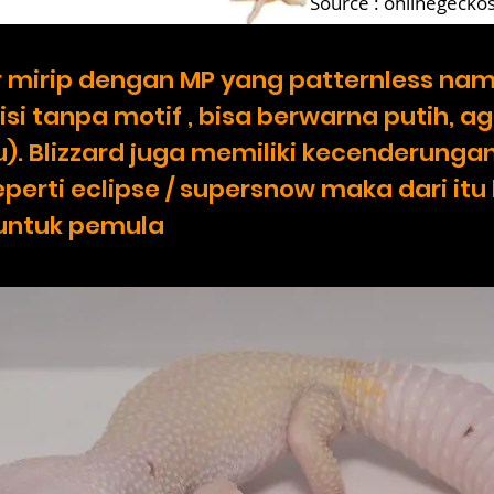
Source : onlinegecko
ir mirip dengan MP yang patternless nam
isi tanpa motif , bisa berwarna putih, a
). Blizzard juga memiliki kecenderung
eperti eclipse / supersnow maka dari itu
 untuk pemula