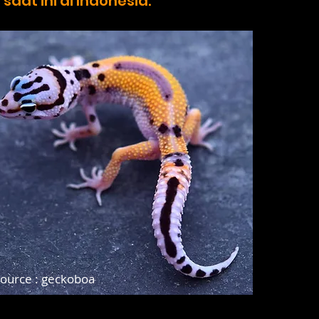
saat ini di Indonesia.
ource : geckoboa